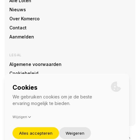
Alle Loten
Nieuws
Over Komerco
Contact
Aanmelden
LEGAL
Algemene voorwaarden
Cookiebeleid
Cookie voorkeuren
SOCIAL
©2026 — Komerco
Deze site wordt beschermd door reCAPTCHA en het
privacybeleid
en