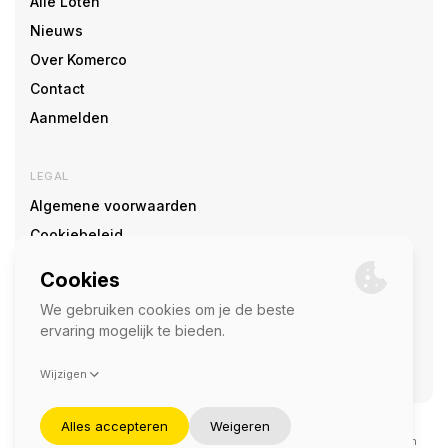
Alle Loten
Nieuws
Over Komerco
Contact
Aanmelden
LEGAL
Algemene voorwaarden
Cookiebeleid
Cookie voorkeuren
SOCIAL
©2026 — Komerco
Deze site wordt beschermd door reCAPTCHA en het
privacybeleid
en