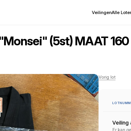
Veilingen
Alle Lote
Monsei" (5st) MAAT 160
Vorig lot
LOTNUMME
Veiling
Er kan g