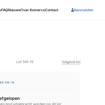
n
FAQ
Nieuws
Over Komerco
Contact
Aanmelden
Lot 145-13
Volgend lot
R 145-13
 afgelopen
een bod uitgebracht worden op dit lot