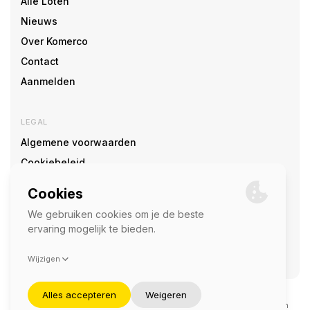
Alle Loten
Nieuws
Over Komerco
Contact
Aanmelden
LEGAL
Algemene voorwaarden
Cookiebeleid
Cookie voorkeuren
SOCIAL
©2026 — Komerco
Deze site wordt beschermd door reCAPTCHA en het
privacybeleid
en