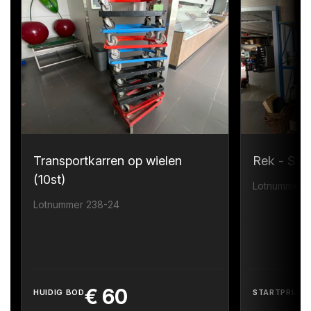
Transportkarren op wielen
Rek - Sta
(10st)
Lotnummer 
Lotnummer 238-24
€
60
HUIDIG BOD
STARTPRIJS