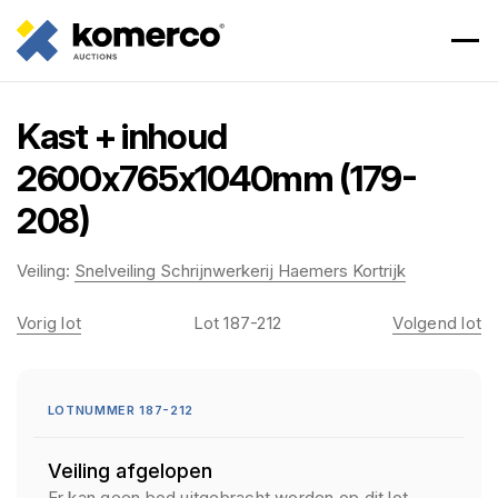
Kast + inhoud
2600x765x1040mm (179-
208)
Veiling:
Snelveiling Schrijnwerkerij Haemers Kortrijk
Vorig lot
Lot 187-212
Volgend lot
LOTNUMMER 187-212
Veiling afgelopen
Er kan geen bod uitgebracht worden op dit lot