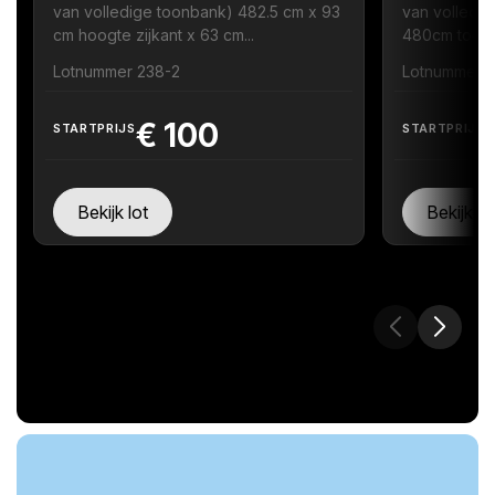
van volledige toonbank) 482.5 cm x 93
van volledig
cm hoogte zijkant x 63 cm...
480cm toonb
Lotnummer 238-2
Lotnummer 
€
100
STARTPRIJS
STARTPRIJS
Bekijk lot
Bekijk lo