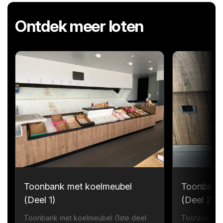
Ontdek meer loten
Toonbank met koelmeubel
Toonbank
(Deel 1)
(Deel 2)
Toonbank met koelmeubel (1ste deel
Toonbank me