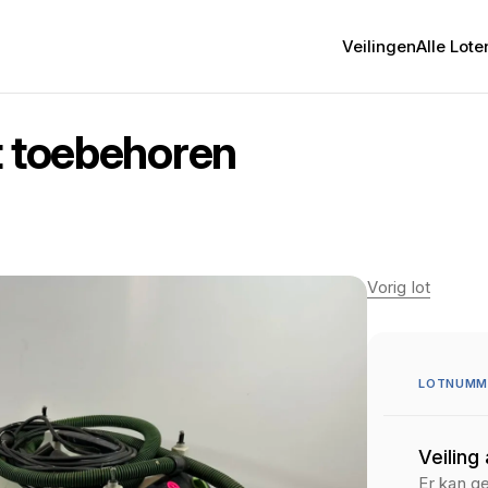
Veilingen
Alle Lote
t toebehoren
Vorig lot
LOTNUMME
Veiling
Er kan g