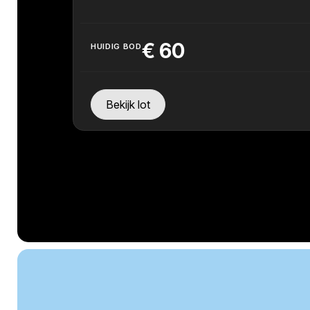
€
60
HUIDIG BOD
Bekijk lot