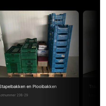
Stapelbakken en Plooibakken
Transpor
Lotnummer 238-29
Lotnummer