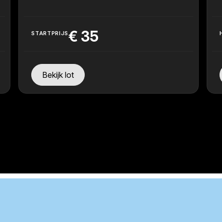
€
35
STARTPRIJS
Bekijk lot