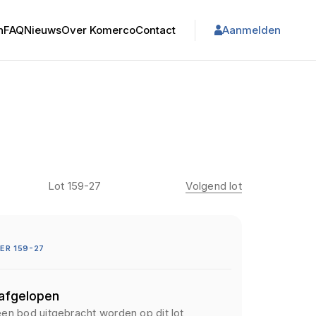
n
FAQ
Nieuws
Over Komerco
Contact
Aanmelden
Lot 159-27
Volgend lot
R 159-27
 afgelopen
een bod uitgebracht worden op dit lot