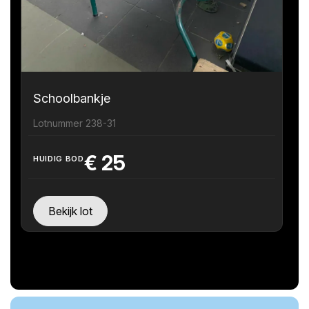
Schoolbankje
Lotnummer 238-31
€
25
HUIDIG BOD
Bekijk lot