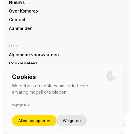
Nieuws
Over Komerco
Contact
Aanmelden
LEGAL
Algemene voorwaarden
Cookiebeleid
Cookie voorkeuren
SOCIAL
©2026 — Komerco
Deze site wordt beschermd door reCAPTCHA en het
privacybeleid
en
servicevoorwaarden
van Google zijn van toepassing.