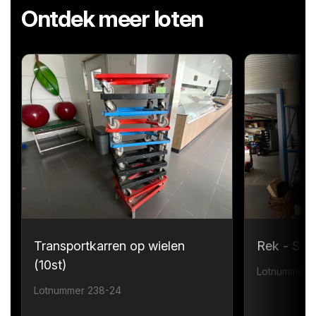
Ontdek meer loten
Transportkarren op wielen
Rek - Sta
(10st)
Lotnummer 
Lotnummer 238-24