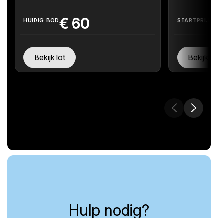
€
60
HUIDIG BOD
STARTPRIJS
Bekijk lot
Bekijk lo
Hulp nodig?