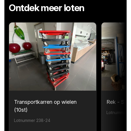
Ontdek meer loten
Transportkarren op wielen
Rek - Sta
(10st)
Lotnummer 
Lotnummer 238-24