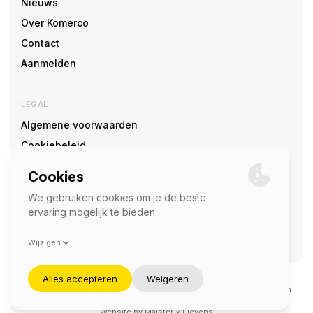
Nieuws
Over Komerco
Contact
Aanmelden
LEGAL
Algemene voorwaarden
Cookiebeleid
Cookie voorkeuren
SOCIAL
©2026 — Komerco
Deze site wordt beschermd door reCAPTCHA en het
privacybeleid
en
servicevoorwaarden
van Google zijn van toepassing.
Website by
Maister
×
Elevens