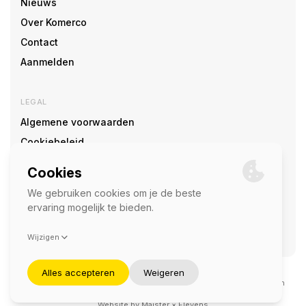
Nieuws
Over Komerco
Contact
Aanmelden
LEGAL
Algemene voorwaarden
Cookiebeleid
Cookie voorkeuren
SOCIAL
©2026 — Komerco
Deze site wordt beschermd door reCAPTCHA en het
privacybeleid
en
servicevoorwaarden
van Google zijn van toepassing.
Website by
Maister
×
Elevens