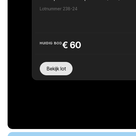
Lotnummer 238-24
€
60
HUIDIG BOD
Bekijk lot