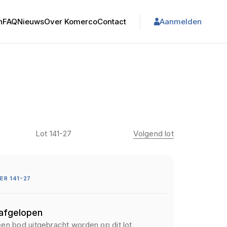
n
FAQ
Nieuws
Over Komerco
Contact
Aanmelden
Lot 141-27
Volgend lot
R 141-27
 afgelopen
een bod uitgebracht worden op dit lot