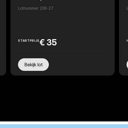
Lotnummer 238-27
€
35
STARTPRIJS
Bekijk lot