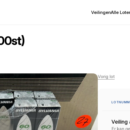
Veilingen
Alle Lote
00st)
Vorig lot
LOTNUMME
Veiling
Er kan g