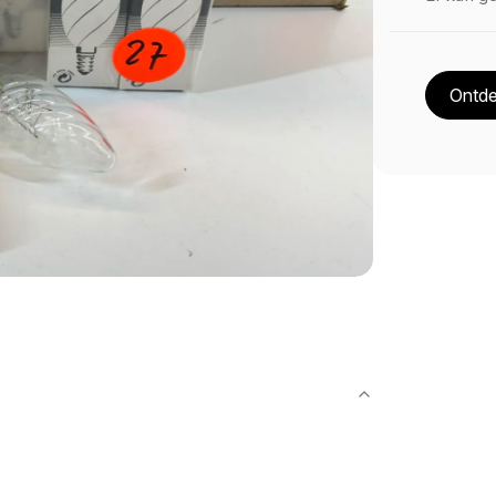
Ontde