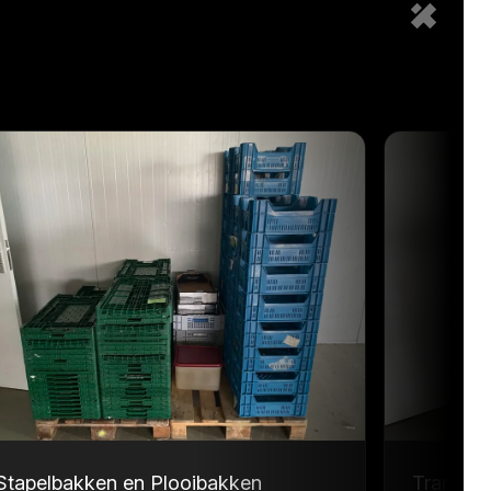
Stapelbakken en Plooibakken
Transpor