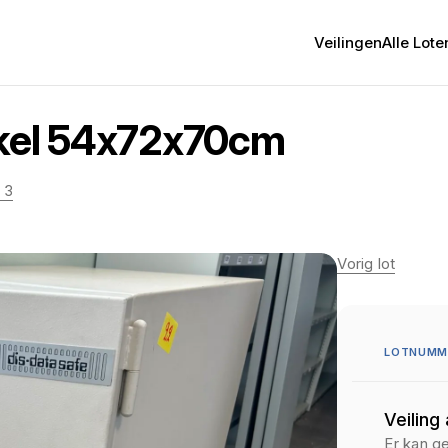
Veilingen
Alle Lote
kkel 54x72x70cm
 3
Vorig lot
LOTNUMM
Veiling
Er kan g