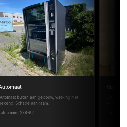
Automaat
Vast ra
Automaat buiten aan gebouw, werking niet
Lot 1: ·
gekend. Schade aan raam.
Vast raam
Lotnummer 238-82
Lotnummer