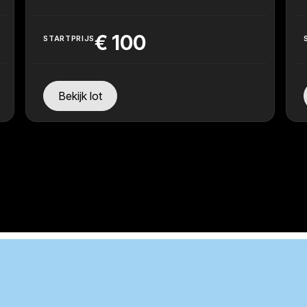
€
100
STARTPRIJS
Bekijk lot