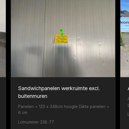
Sandwichpanelen werkruimte excl.
buitenmuren
Panelen = 120 x 248cm hoogte Dikte panelen =
6 cm
Lotnummer 238-77