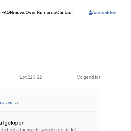
n
FAQ
Nieuws
Over Komerco
Contact
Aanmelden
Lot 226-22
Volgend lot
ER 226-22
 afgelopen
een bod uitgebracht worden op dit lot