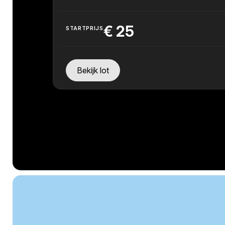
€
25
STARTPRIJS
Bekijk lot