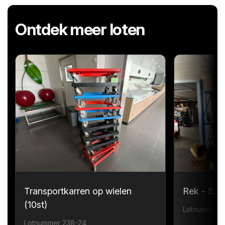
Ontdek meer loten
Transportkarren op wielen
Rek - Sta
(10st)
Lotnummer 
Lotnummer 238-24