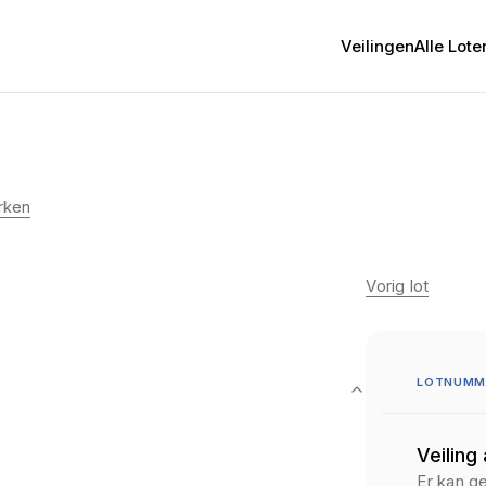
Veilingen
Alle Lote
rken
Vorig lot
LOTNUMM
Veiling
Er kan g