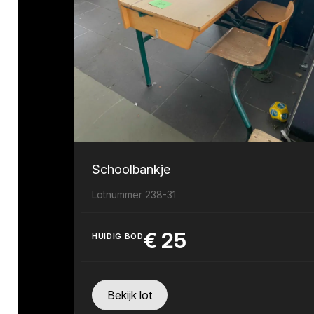
Schoolbankje
Lotnummer 238-31
€
25
HUIDIG BOD
Bekijk lot