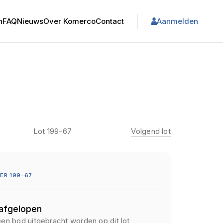
n
FAQ
Nieuws
Over Komerco
Contact
Aanmelden
Lot 199-67
Volgend lot
ER 199-67
 afgelopen
een bod uitgebracht worden op dit lot