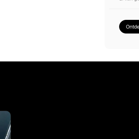
Ontde