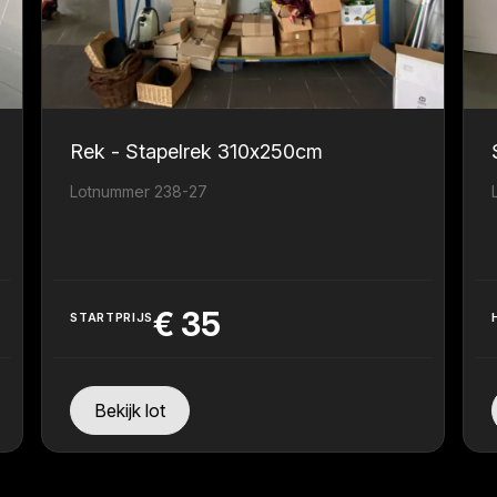
Rek - Stapelrek 310x250cm
Lotnummer 238-27
€
35
STARTPRIJS
Bekijk lot