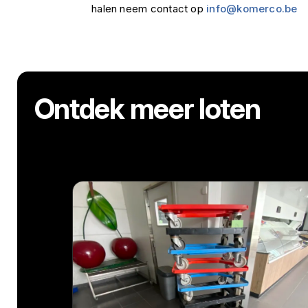
halen neem contact op
info@komerco.be
Ontdek meer loten