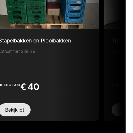
Stapelbakken en Plooibakken
Transpor
Lotnummer 238-29
Lotnummer
€
40
HUIDIG BOD
STARTPRIJ
Bekijk lot
Bekijk 