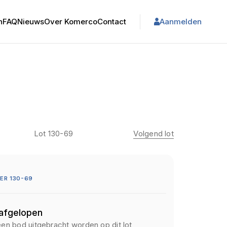
n
FAQ
Nieuws
Over Komerco
Contact
Aanmelden
Lot 130-69
Volgend lot
ER 130-69
 afgelopen
een bod uitgebracht worden op dit lot