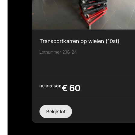
Transportkarren op wielen (10st)
Lotnummer 238-24
€
60
HUIDIG BOD
Bekijk lot