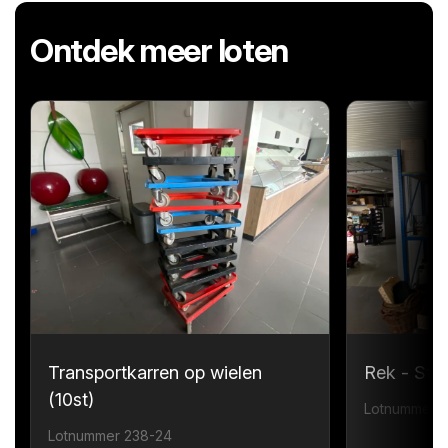
Ontdek meer loten
Transportkarren op wielen
Rek - Sta
(10st)
Lotnummer 
Lotnummer 238-24