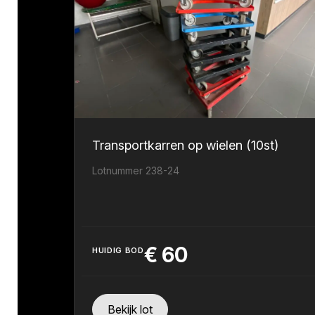
Transportkarren op wielen (10st)
Lotnummer 238-24
€
60
HUIDIG BOD
Bekijk lot