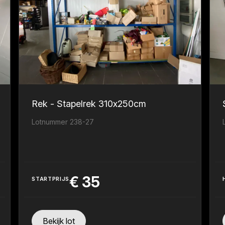
Rek - Stapelrek 310x250cm
Lotnummer 238-27
€
35
STARTPRIJS
Bekijk lot