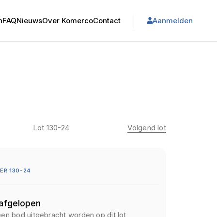
n
FAQ
Nieuws
Over Komerco
Contact
Aanmelden
Lot 130-24
Volgend lot
ER 130-24
 afgelopen
een bod uitgebracht worden op dit lot