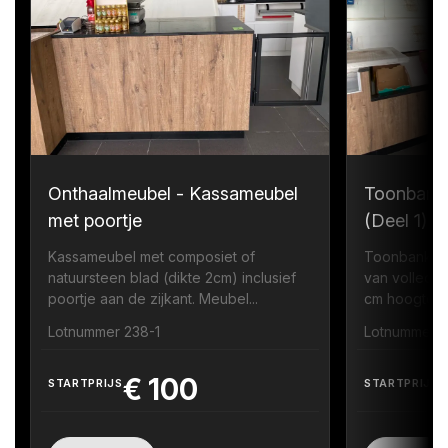
Onthaalmeubel - Kassameubel
Toonbank
met poortje
(Deel 1)
Kassameubel met composiet of
Toonbank me
natuursteen blad (dikte 2cm) inclusief
van volledi
poortje aan de zijkant. Meubel...
cm hoogte zi
Lotnummer 238-1
Lotnummer 
€
100
STARTPRIJS
STARTPRIJS