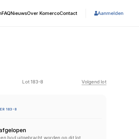
n
FAQ
Nieuws
Over Komerco
Contact
Aanmelden
Lot 183-8
Volgend lot
R 183-8
 afgelopen
een bod uitgebracht worden op dit lot