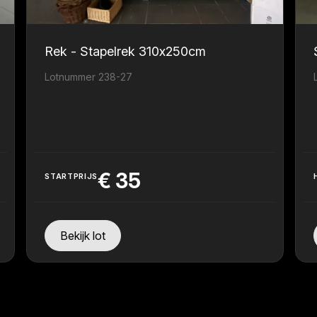
Rek - Stapelrek 310x250cm
Lotnummer 238-27
€
35
STARTPRIJS
Bekijk lot