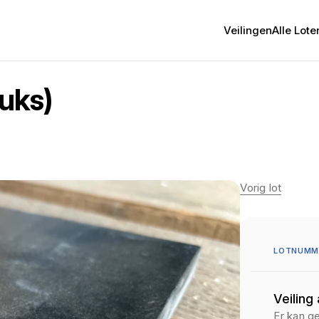
Veilingen
Alle Lote
tuks)
Vorig lot
LOTNUMME
Veiling
Er kan g