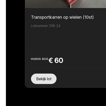
Transportkarren op wielen (10st)
Lotnummer 238-24
€
60
HUIDIG BOD
Bekijk lot