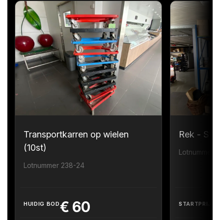
Transportkarren op wielen
Rek - Sta
(10st)
Lotnummer 
Lotnummer 238-24
€
60
HUIDIG BOD
STARTPRIJS