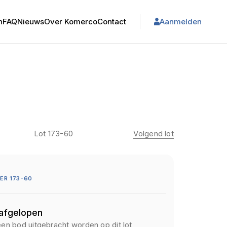
n
FAQ
Nieuws
Over Komerco
Contact
Aanmelden
Lot 173-60
Volgend lot
ER 173-60
 afgelopen
een bod uitgebracht worden op dit lot