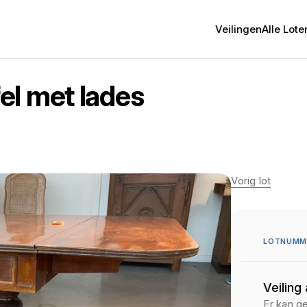
Veilingen
Alle Lote
el met lades
Vorig lot
LOTNUMM
Veiling
Er kan g