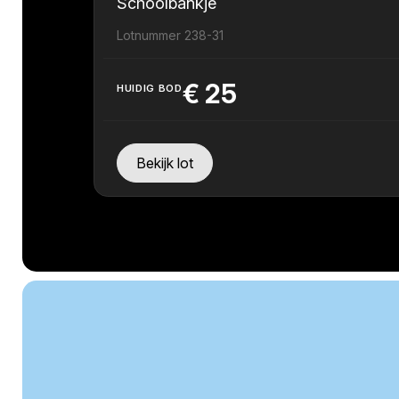
Schoolbankje
Lotnummer 238-31
€
25
HUIDIG BOD
Bekijk lot