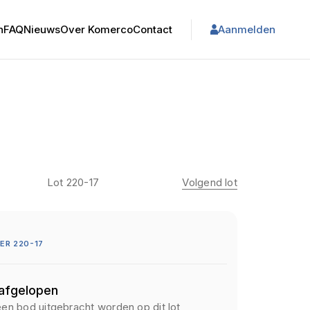
n
FAQ
Nieuws
Over Komerco
Contact
Aanmelden
Lot 220-17
Volgend lot
R 220-17
 afgelopen
een bod uitgebracht worden op dit lot