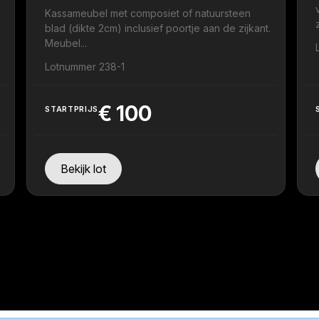
Kassameubel met composiet of natuursteen
blad (dikte 2cm) inclusief poortje aan de zijkant.
Meubel...
Lotnummer 238-1
€
100
STARTPRIJS
Bekijk lot