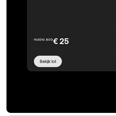
€
25
HUIDIG BOD
Bekijk lot