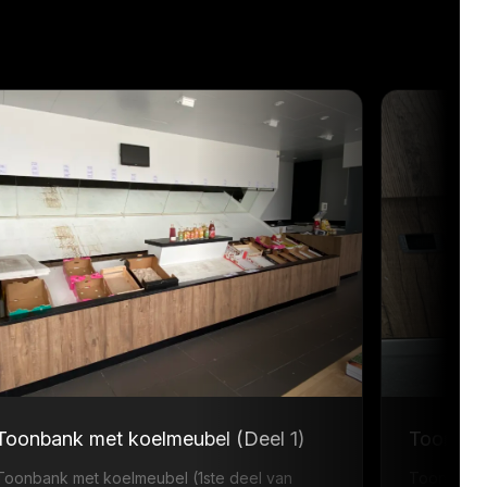
Toonbank met koelmeubel (Deel 1)
Toonbank
Toonbank met koelmeubel (1ste deel van
Toonbank 