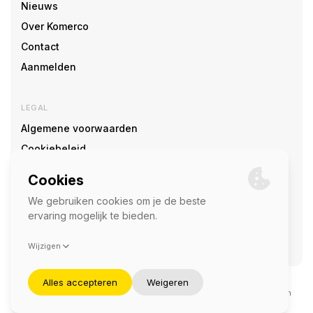
Nieuws
Over Komerco
Contact
Aanmelden
LEGAL
Algemene voorwaarden
Cookiebeleid
Cookie voorkeuren
SOCIAL
©2026 — Komerco
Deze site wordt beschermd door reCAPTCHA en het
privacybeleid
en
servicevoorwaarden
van Google zijn van toepassing.