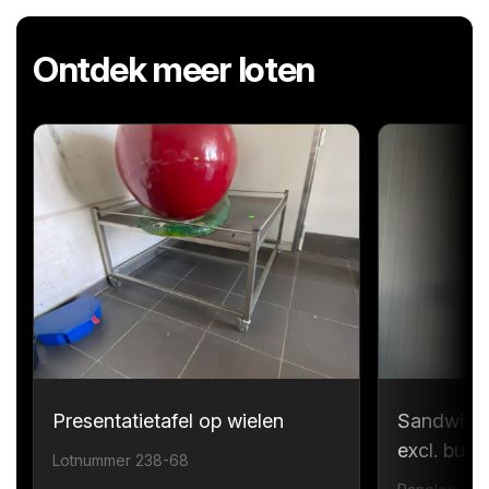
Ontdek meer loten
Presentatietafel op wielen
Sandwichp
excl. bui
Lotnummer 238-68