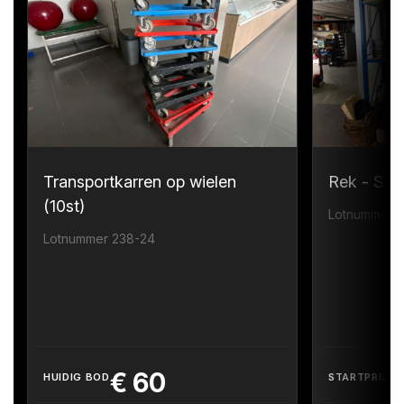
Transportkarren op wielen
Rek - Sta
(10st)
Lotnummer 
Lotnummer 238-24
€
60
HUIDIG BOD
STARTPRIJS