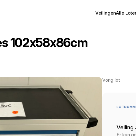
Veilingen
Alle Lote
des 102x58x86cm
Vorig lot
LOTNUMME
Veiling
Er kan g