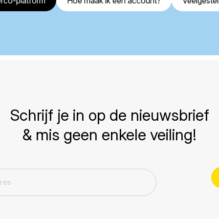
rco-platform
Hoe maak ik een account?
Veelgeste
Schrijf je in op de nieuwsbrief
& mis geen enkele veiling!