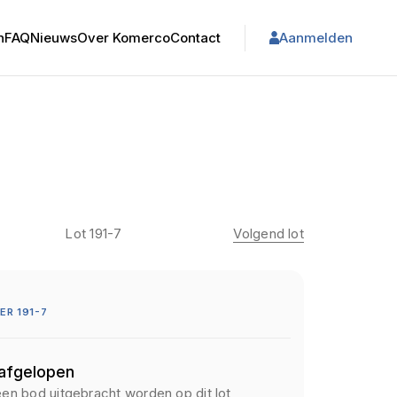
n
FAQ
Nieuws
Over Komerco
Contact
Aanmelden
Lot 191-7
Volgend lot
R 191-7
 afgelopen
een bod uitgebracht worden op dit lot