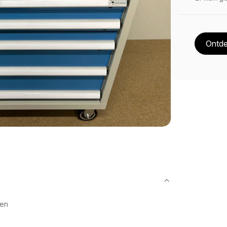
Ontde
len