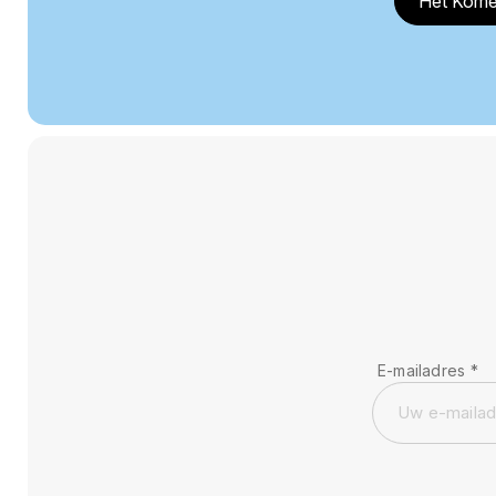
Het Kome
E-mailadres
*