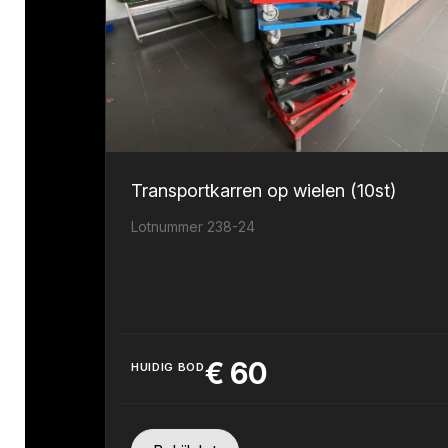
Transportkarren op wielen (10st)
Lotnummer 238-24
€
60
HUIDIG BOD