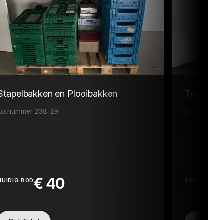
Stapelbakken en Plooibakken
Transpor
Lotnummer 238-29
Lotnummer
€
40
HUIDIG BOD
STARTPRIJ