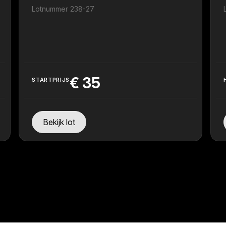
Lotnummer 238-27
€
35
STARTPRIJS
Bekijk lot