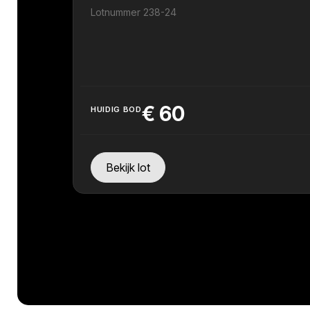
Lotnummer 238-24
€
60
HUIDIG BOD
Bekijk lot