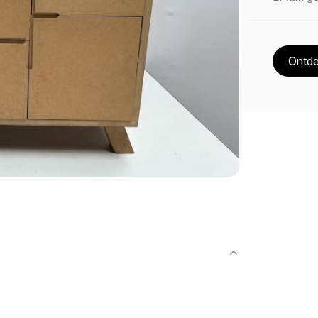
Ontde