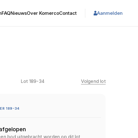
n
FAQ
Nieuws
Over Komerco
Contact
Aanmelden
Lot 189-34
Volgend lot
ER 189-34
 afgelopen
een bod uitgebracht worden op dit lot