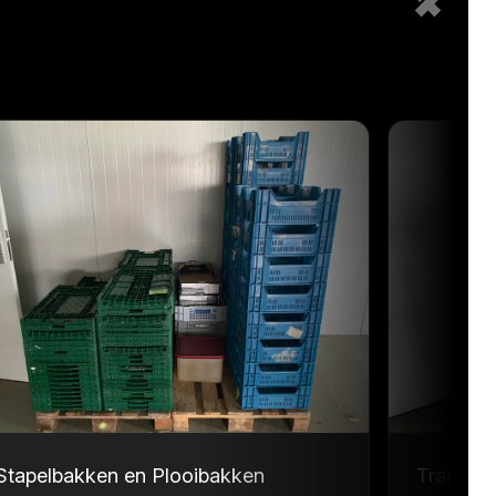
Stapelbakken en Plooibakken
Transpor