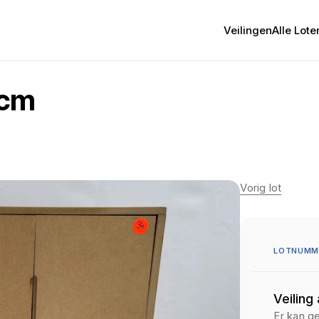
Veilingen
Alle Lote
9cm
Vorig lot
LOTNUMM
Veiling
Er kan g