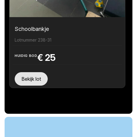
Schoolbankje
Lotnummer 238-31
€
25
HUIDIG BOD
Bekijk lot