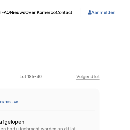
n
FAQ
Nieuws
Over Komerco
Contact
Aanmelden
Lot 185-40
Volgend lot
ER 185-40
 afgelopen
een bod uitgebracht worden op dit lot