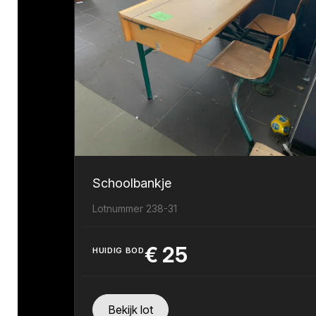
Schoolbankje
Lotnummer 238-31
€
25
HUIDIG BOD
Bekijk lot