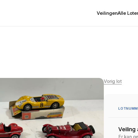
Veilingen
Alle Lote
Vorig lot
LOTNUMM
Veiling
Er kan g