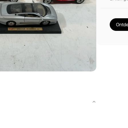
Ontde