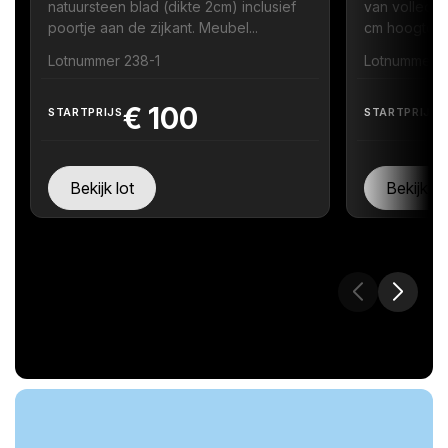
natuursteen blad (dikte 2cm) inclusief
van volledi
poortje aan de zijkant. Meubel...
cm hoogte zi
Lotnummer 238-1
Lotnummer 
€
100
STARTPRIJS
STARTPRIJS
Bekijk lot
Bekijk lo