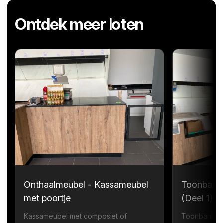
Ontdek meer loten
Onthaalmeubel - Kassameubel
Toonbank
met poortje
(Deel 1)
Kassameubel met composiet of
Toonbank me