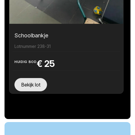
Schoolbankje
Lotnummer 238-31
€
25
HUIDIG BOD
Bekijk lot