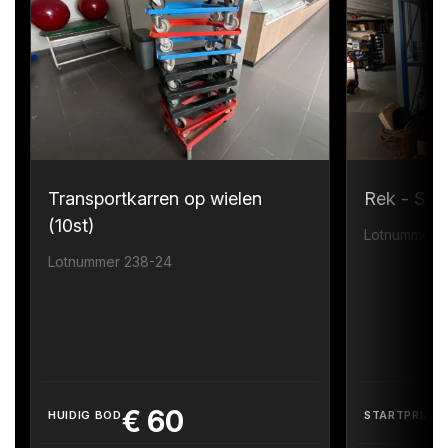
Transportkarren op wielen
Rek - Sta
(10st)
Lotnummer 
Lotnummer 238-24
€
60
HUIDIG BOD
STARTPRIJS