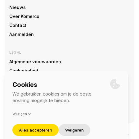
Nieuws
Over Komerco
Contact
Aanmelden
LEGAL
Algemene voorwaarden
Cookiebeleid
Cookie voorkeuren
SOCIAL
©2026 — Komerco
Deze site wordt beschermd door reCAPTCHA en het
privacybeleid
en