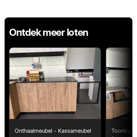
Ontdek meer loten
Onthaalmeubel - Kassameubel
Toonbank