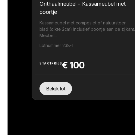
Onthaalmeubel - Kassameubel met
poortje
Kassameubel met composiet of natuursteen
blad (dikte 2cm) inclusief poortje aan de zijkant
Meubel...
Lotnummer 238-1
€
100
STARTPRIJS
Bekijk lot