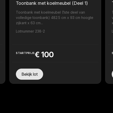
Toonbank met koelmeubel (Deel 1)
Toonbank met koelmeubel (1ste deel van
volledige toonbank) 482.5 cm x 93 cm hoogte
zijkant x 63 cm...
.
Lotnummer 238-2
€
100
STARTPRIJS
Bekijk lot