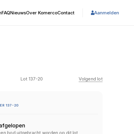
n
FAQ
Nieuws
Over Komerco
Contact
Aanmelden
Lot 137-20
Volgend lot
R 137-20
 afgelopen
een bod uitgebracht worden op dit lot