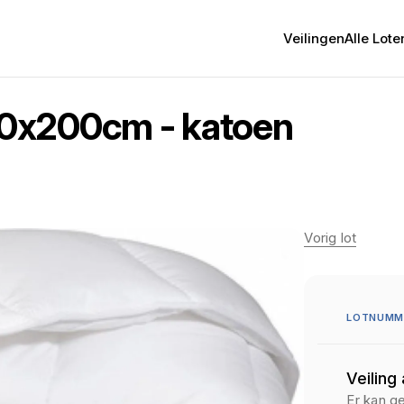
Veilingen
Alle Lote
0x200cm - katoen
Vorig lot
LOTNUMME
Veiling
Er kan g