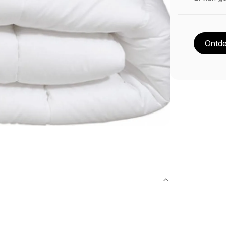
Ontde