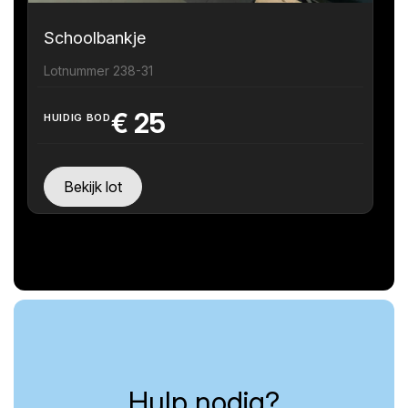
Schoolbankje
Lotnummer 238-31
€
25
HUIDIG BOD
Bekijk lot
Hulp nodig?