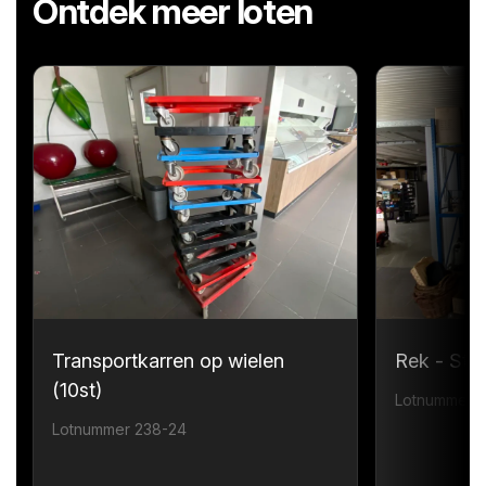
Ontdek meer loten
Transportkarren op wielen
Rek - Sta
(10st)
Lotnummer 
Lotnummer 238-24