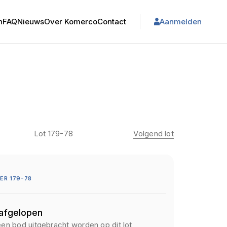
n
FAQ
Nieuws
Over Komerco
Contact
Aanmelden
Lot 179-78
Volgend lot
R 179-78
 afgelopen
een bod uitgebracht worden op dit lot