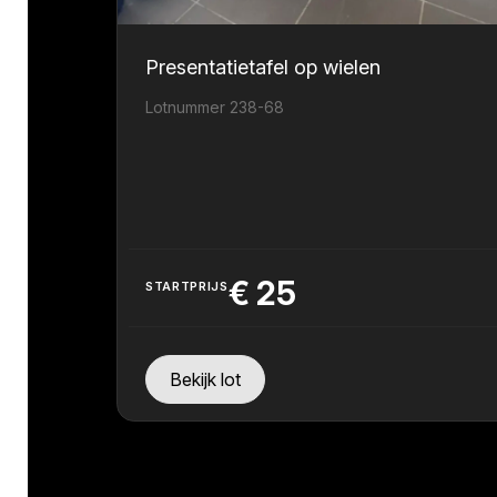
Presentatietafel op wielen
Lotnummer 238-68
€
25
STARTPRIJS
Bekijk lot