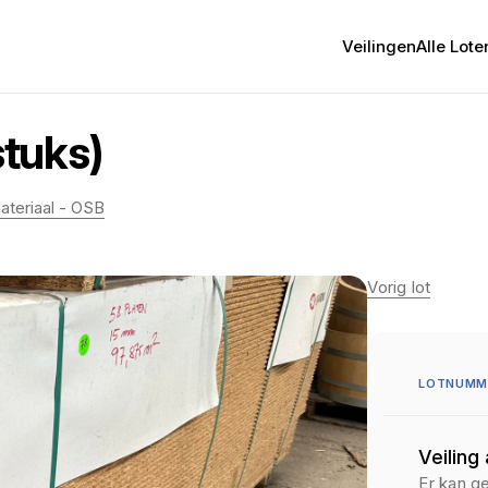
Veilingen
Alle Lote
tuks)
ateriaal - OSB
Vorig lot
LOTNUMME
Veiling
Er kan g