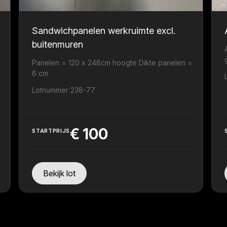
Sandwichpanelen werkruimte excl.
buitenmuren
Panelen = 120 x 248cm hoogte Dikte panelen =
6 cm
Lotnummer 238-77
€
100
STARTPRIJS
Bekijk lot