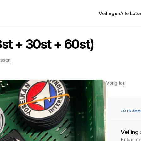
Veilingen
Alle Lote
st + 30st + 60st)
essen
Vorig lot
LOTNUMM
Veiling
Er kan g