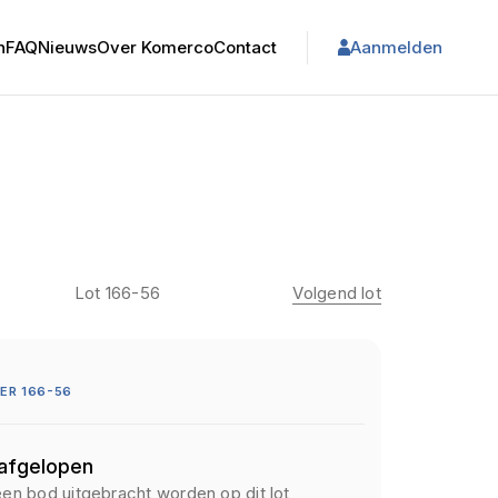
n
FAQ
Nieuws
Over Komerco
Contact
Aanmelden
Lot 166-56
Volgend lot
ER 166-56
 afgelopen
een bod uitgebracht worden op dit lot