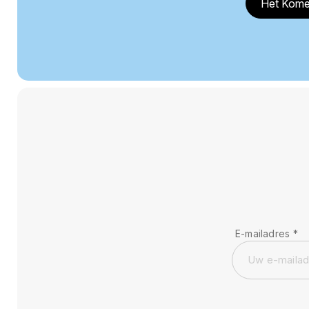
Het Kome
E-mailadres
*