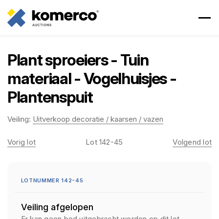
Plant sproeiers - Tuin
materiaal - Vogelhuisjes -
Plantenspuit
Veiling:
Uitverkoop decoratie / kaarsen / vazen
Vorig lot
Lot 142-45
Volgend lot
LOTNUMMER 142-45
Veiling afgelopen
Er kan geen bod uitgebracht worden op dit lot