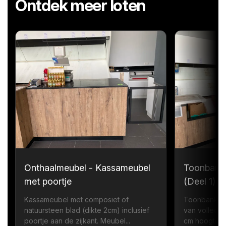
Ontdek meer loten
Onthaalmeubel - Kassameubel
Toonbank
met poortje
(Deel 1)
Kassameubel met composiet of
Toonbank me
natuursteen blad (dikte 2cm) inclusief
van volledi
poortje aan de zijkant. Meubel...
cm hoogte zi