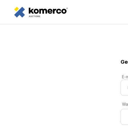
Ge
E-m
Wa