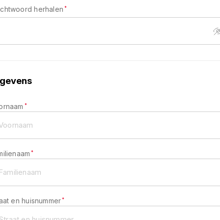
chtwoord herhalen
*
gevens
ornaam
*
milienaam
*
raat en huisnummer
*