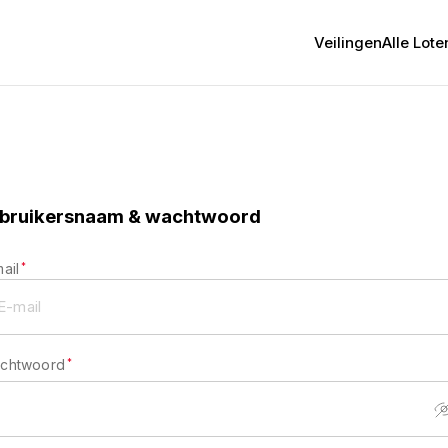
Veilingen
Alle Lote
bruikersnaam & wachtwoord
ail
*
chtwoord
*