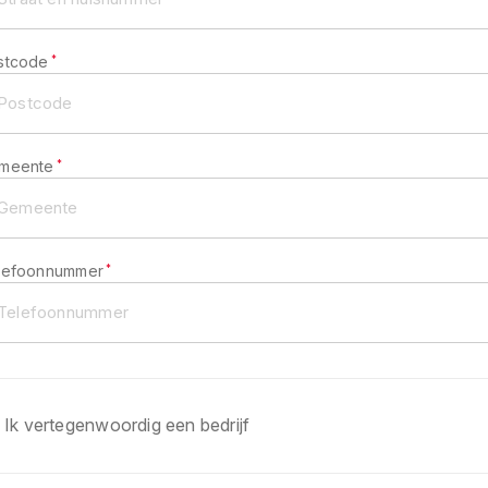
stcode
*
meente
*
lefoonnummer
*
Ik vertegenwoordig een bedrijf