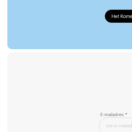
Het Kome
E-mailadres
*