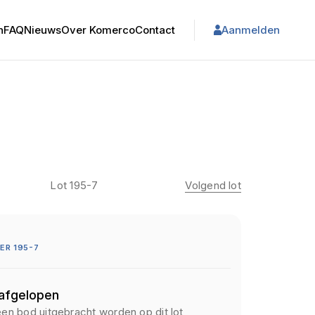
n
FAQ
Nieuws
Over Komerco
Contact
Aanmelden
Lot 195-7
Volgend lot
R 195-7
 afgelopen
een bod uitgebracht worden op dit lot