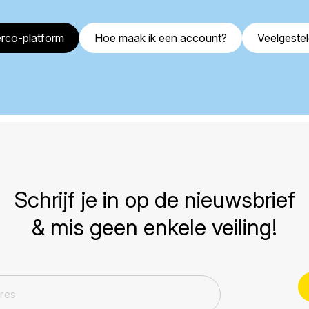
rco-platform
Hoe maak ik een account?
Veelgeste
Schrijf je in op de nieuwsbrief
& mis geen enkele veiling!