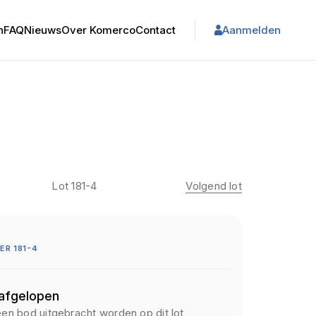
n
FAQ
Nieuws
Over Komerco
Contact
Aanmelden
Lot 181-4
Volgend lot
R 181-4
 afgelopen
een bod uitgebracht worden op dit lot