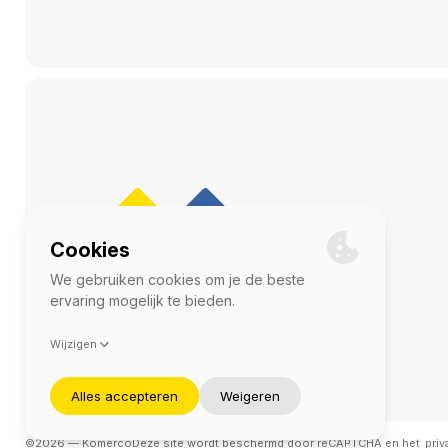
©2026 — Komerco
Deze site wordt beschermd door reCAPTCHA en het
priv