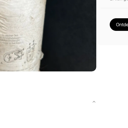
Ontde