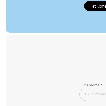
Het Kome
E-mailadres
*