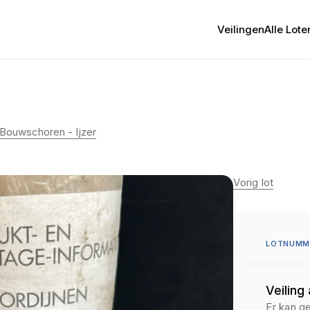
Veilingen
Alle Lote
 Bouwschoren - Ijzer
Vorig lot
LOTNUMME
Veiling
Er kan g