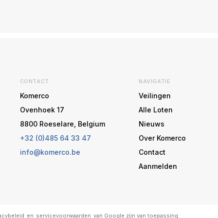
CONTACT
NAVIGATIE
Komerco
Veilingen
Ovenhoek 17
Alle Loten
8800 Roeselare, Belgium
Nieuws
+32 (0)485 64 33 47
Over Komerco
info@komerco.be
Contact
Aanmelden
acybeleid
en
servicevoorwaarden
van Google zijn van toepassing.