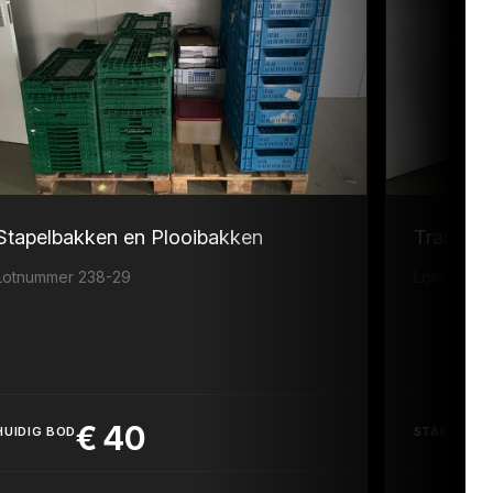
Stapelbakken en Plooibakken
Transpor
Lotnummer 238-29
Lotnummer
€
40
HUIDIG BOD
STARTPRIJ