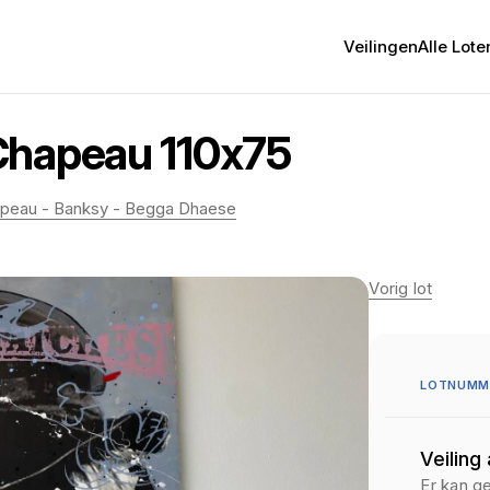
Veilingen
Alle Lote
Chapeau 110x75
Chapeau - Banksy - Begga Dhaese
Vorig lot
LOTNUMME
Veiling
Er kan g