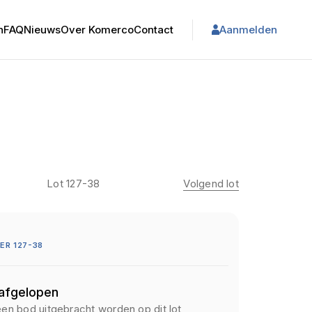
n
FAQ
Nieuws
Over Komerco
Contact
Aanmelden
Lot 127-38
Volgend lot
R 127-38
 afgelopen
een bod uitgebracht worden op dit lot