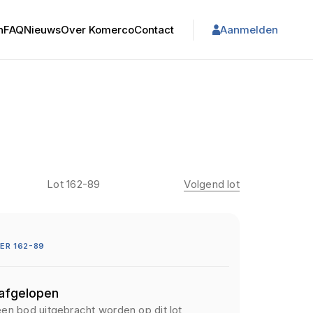
n
FAQ
Nieuws
Over Komerco
Contact
Aanmelden
Lot 162-89
Volgend lot
ER 162-89
 afgelopen
een bod uitgebracht worden op dit lot