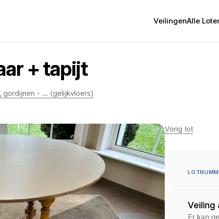
Veilingen
Alle Lote
ar + tapijt
gordijnen - ... (gelijkvloers)
Vorig lot
LOTNUMM
Veiling
Er kan g