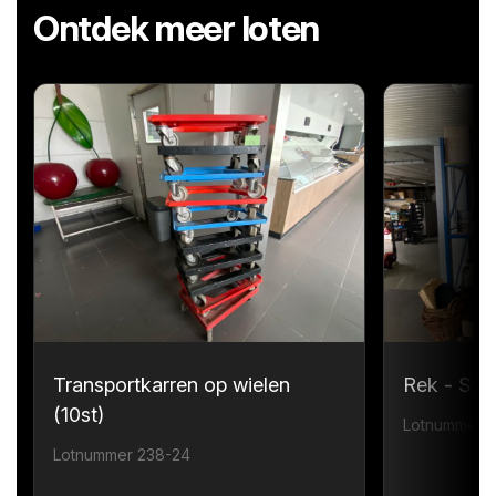
Ontdek meer loten
Transportkarren op wielen
Rek - Sta
(10st)
Lotnummer 
Lotnummer 238-24