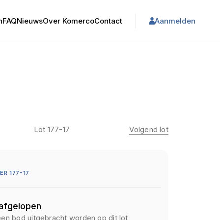
n
FAQ
Nieuws
Over Komerco
Contact
Aanmelden
Lot 177-17
Volgend lot
R 177-17
 afgelopen
een bod uitgebracht worden op dit lot