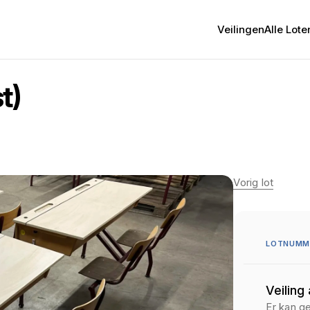
Veilingen
Alle Lote
t)
Vorig lot
LOTNUMME
Veiling
Er kan g