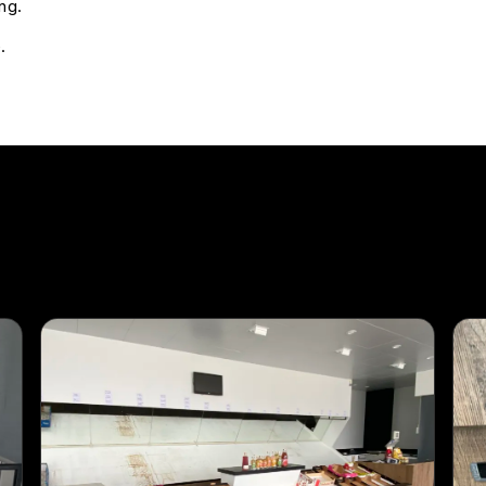
ng.
.