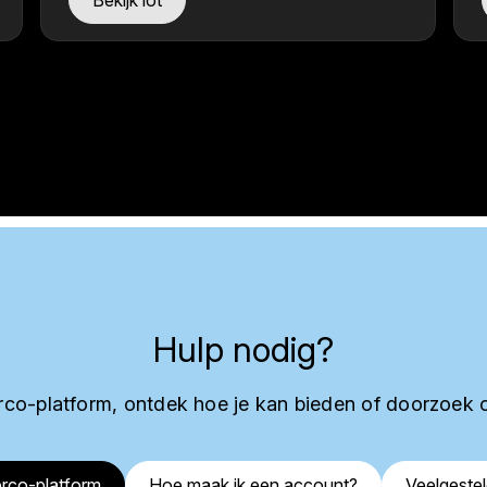
Bekijk lot
Hulp nodig?
co-platform, ontdek hoe je kan bieden of doorzoek 
rco-platform
Hoe maak ik een account?
Veelgeste