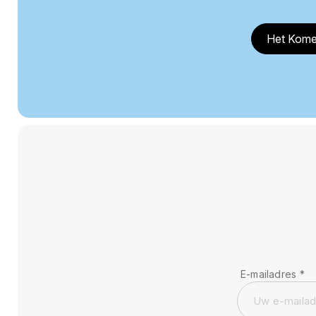
Het Kome
E-mailadres
*