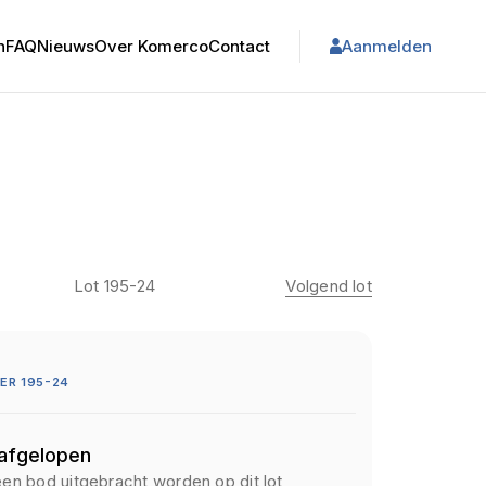
n
FAQ
Nieuws
Over Komerco
Contact
Aanmelden
Lot 195-24
Volgend lot
ER 195-24
 afgelopen
een bod uitgebracht worden op dit lot