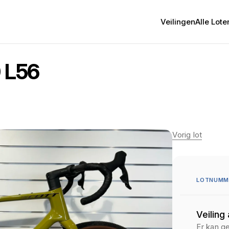
Veilingen
Alle Lote
0 L56
Vorig lot
LOTNUMM
Veiling
Er kan g