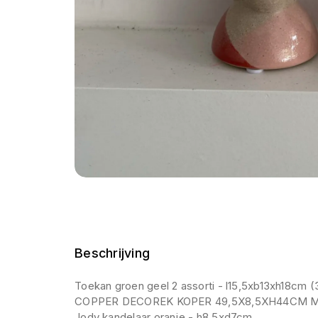
Beschrijving
Toekan groen geel 2 assorti - l15,5xb13xh18cm (
COPPER DECOREK KOPER 49,5X8,5XH44CM 
Jody kandelaar oranje - h8,5xd7cm