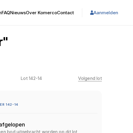
n
FAQ
Nieuws
Over Komerco
Contact
Aanmelden
r"
Lot 142-14
Volgend lot
R 142-14
 afgelopen
een bod uitgebracht worden op dit lot