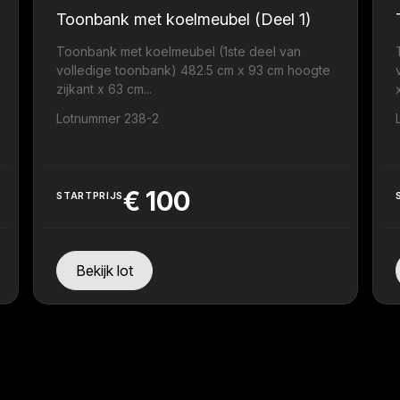
Toonbank met koelmeubel (Deel 1)
Toonbank met koelmeubel (1ste deel van
volledige toonbank) 482.5 cm x 93 cm hoogte
zijkant x 63 cm...
.
Lotnummer 238-2
€
100
STARTPRIJS
Bekijk lot