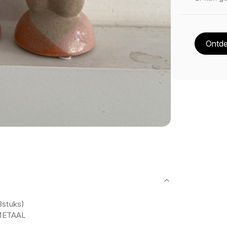
Ontde
3stuks)
METAAL