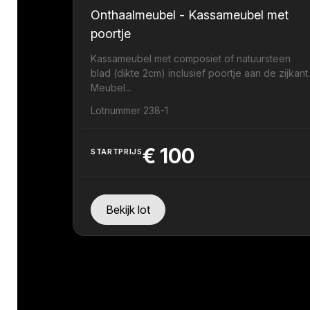
Onthaalmeubel - Kassameubel met
poortje
Kassameubel met composiet of natuursteen
blad (dikte 2cm) inclusief poortje aan de zijkant
Meubel...
Lotnummer 238-1
€
100
STARTPRIJS
Bekijk lot