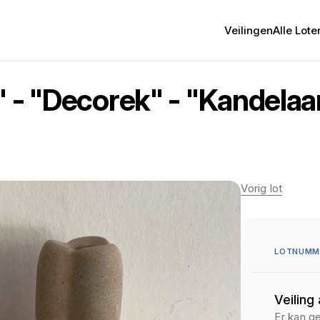
Veilingen
Alle Lote
" - "Decorek" - "Kandelaa
Vorig lot
LOTNUMME
Veiling
Er kan g